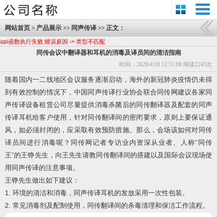
网站首页
>
产品展示
>>
同声传译
>> 正文：
api函数执行失败,错误原因 -> 类型不匹配
同传会议中翻译器和耳机的消毒及译员间的清洁指南
时间：2020/4/18 12:51:08 阅读
2245次
随着国内一二线地区会议服务逐渐启动，海外的新冠肺炎疫情仍未得
到有效控制的情况下，中国同声传译行业协会联合同传网建议各家同
声传译设备租赁公司尽量提供消毒杀菌后的同传翻译器及配套的同声
传译耳机给客户使用，针对同传翻译间的密闭要求，原则上要保证通
风，如必须封闭的，应采取有效预防措施。那么，会场该如何对同传
译员间进行消毒呢？同传网记者专访业内资深从业者、人称“同传
王”的王铮先生，向王先生请教同传翻译间的搭建以及国际会议现场使
用同声传译的注意事项。
王铮先生做出如下建议：
1. 环境的清洁和消毒，同声传译耳机的发放采用一次性包装。
2. 常见消毒剂及配制使用，同传翻译间的杀毒清理和保洁工作流程。